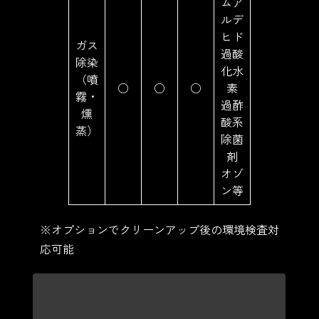
ムア
ルデ
ヒド
ガス
過酸
除染
化水
（噴
○
○
○
素
霧・
過酢
燻
酸系
蒸）
除菌
剤
オゾ
ン等
※オプションでクリーンアップ後の環境検査対
応可能