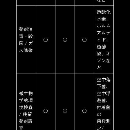
過酸化
水素、
ホルム
薬剤消
アルデ
毒・殺
○
○
○
ヒド、
菌 / ガ
過酢
ス除染
酸、オ
ゾンな
ど
空中落
下菌、
微生物
空中浮
学的環
遊菌、
境検査
付着菌
○
○
○
/ 残留
の
薬剤調
菌数測
査
定/