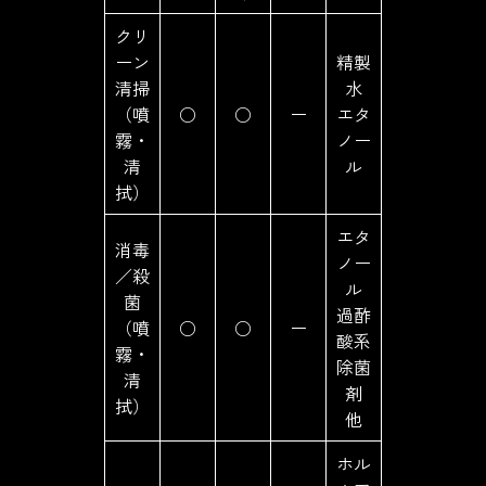
クリ
ーン
精製
清掃
水
（噴
○
○
ー
エタ
霧・
ノー
清
ル
拭）
エタ
消毒
ノー
／殺
ル
菌
過酢
（噴
○
○
ー
酸系
霧・
除菌
清
剤
拭）
他
ホル