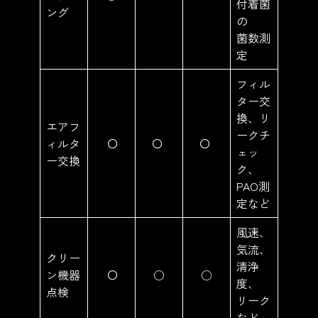
付着菌
ング
の
菌数測
定
フィル
ター交
換、リ
エアフ
ークチ
ィルタ
〇
〇
〇
ェッ
ー交換
ク、
PAO測
定など
風速、
気流、
クリー
清浄
ン機器
〇
○
○
度、
点検
リーク
など