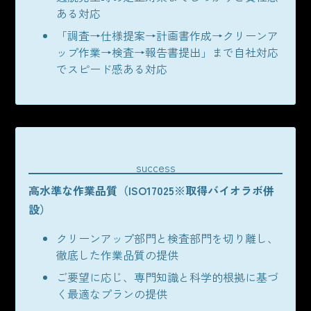
ある対応
「調査→仕様提案→計画書作成→クリーンア
ップ作業→検査→報告書提出」まで自社対応
でスピード感ある対応
success
高水準な作業品質（ISO17025※取得バイオラボ併
設）
クリーンアップ部門と検査部門を切り離し、
徹底した作業品質の提供
ご要望に応じ、専門知識と科学的根拠に基づ
く最適なプランの提供