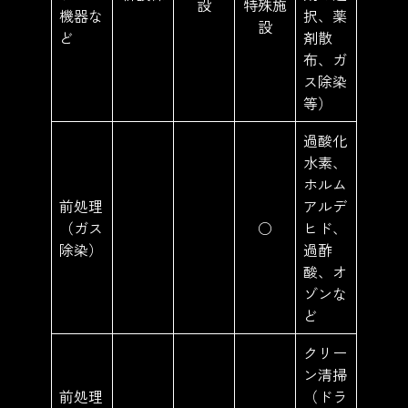
設
特殊施
機器な
択、薬
設
ど
剤散
布、ガ
ス除染
等）
過酸化
水素、
ホルム
前処理
アルデ
（ガス
○
ヒド、
除染）
過酢
酸、オ
ゾンな
ど
クリー
ン清掃
前処理
（ドラ