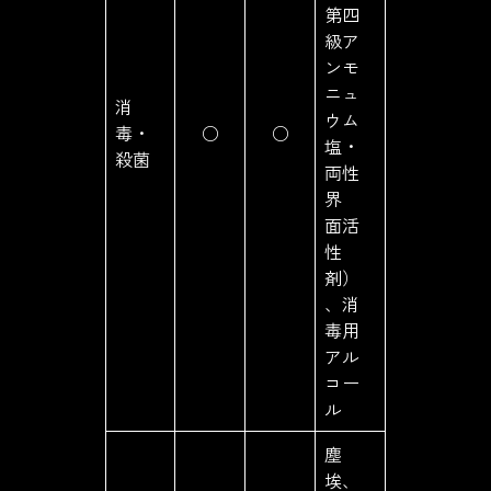
第四
級ア
ンモ
ニュ
消
ウム
毒・
○
○
塩・
殺菌
両性
界
面活
性
剤）
、消
毒用
アル
コー
ル
塵
埃、