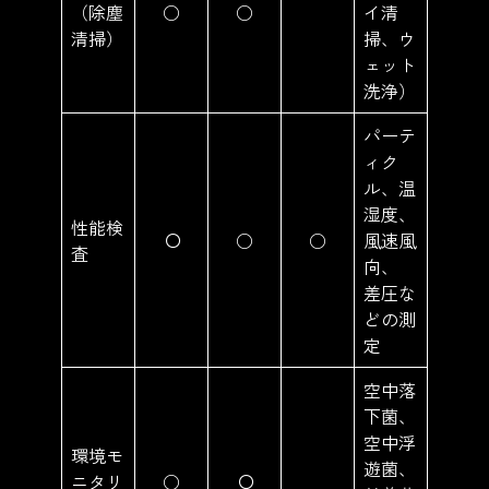
（除塵
○
○
イ清
清掃）
掃、ウ
ェット
洗浄）
パーテ
ィク
ル、温
湿度、
性能検
〇
○
○
風速風
査
向、
差圧な
どの測
定
空中落
下菌、
空中浮
環境モ
遊菌、
ニタリ
○
〇