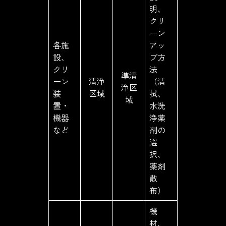
明、
クリ
ーン
各施
アッ
設、
プ方
クリ
法
準清
ーン
清浄
（清
浄区
装
区域
拭、
域
置・
水洗
機器
浄薬
など
剤の
選
択、
薬剤
散
布）
機
材、