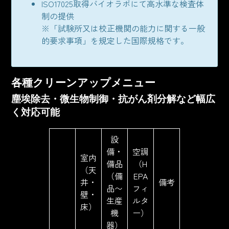
ISO17025取得バイオラボにて高水準な検査体
制の提供
※「試験所又は校正機関の能力に関する一般
的要求事項」を規定した国際規格です。
各種クリーンアップメニュー
塵埃除去・微生物制御・抗がん剤分解など幅広
く対応可能
設
備・
空調
室内
備品
（H
（天
（備
EPA
井・
備考
品〜
フィ
壁・
生産
ルタ
床）
機
ー）
器）