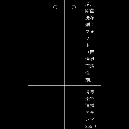
浄）
○
○
除菌
洗浄
剤：
フォ
ワー
ド
（両
性界
面活
性
剤）
消毒
薬で
清拭
マキ
シマ
256（