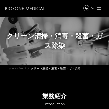
コ
ナ
ン
ビ
Jp
En
テ
ゲ
ン
ー
ツ
シ
へ
ョ
クリーン清掃・消毒・殺菌・ガ
ス
ン
キ
に
ス除染
ッ
移
プ
動
ホームページ
クリーン清掃・消毒・殺菌・ガス除染
業務紹介
Introduction