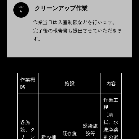
クリーンアップ作業
STEP
5
作業当日は入室制限などを行います。
完了後の報告書も提出させていただきま
す。
作業概
施設
内容
略
作業工
程
（清
各施
拭、水
感染施
設、ク
洗浄薬
既存施
設等
リーン
新設棟
剤の選