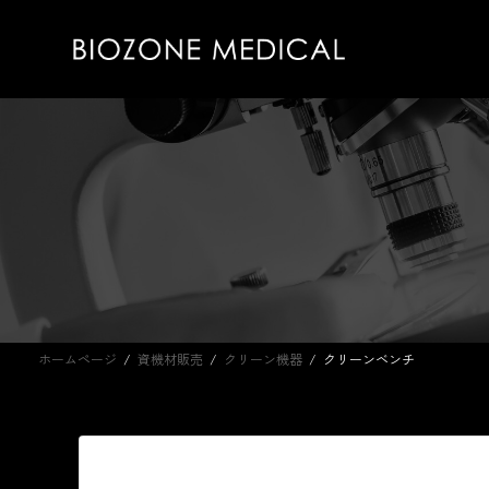
コ
ナ
ン
ビ
テ
ゲ
ン
ー
ツ
シ
へ
ョ
ス
ン
キ
に
ッ
移
プ
動
ホームページ
資機材販売
クリーン機器
クリーンベンチ